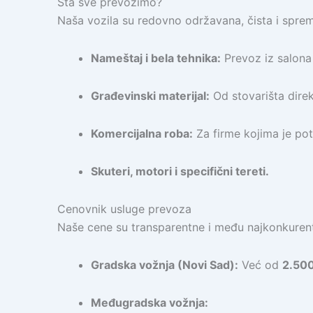
Šta sve prevozimo?
Naša vozila su redovno održavana, čista i spremn
Nameštaj i bela tehnika:
Prevoz iz salona 
Građevinski materijal:
Od stovarišta direk
Komercijalna roba:
Za firme kojima je pot
Skuteri, motori i specifični tereti.
Cenovnik usluge prevoza
Naše cene su transparentne i među najkonkuren
Gradska vožnja (Novi Sad):
Već od
2.50
Međugradska vožnja: