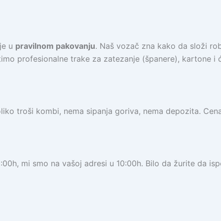
 je u
pravilnom pakovanju
. Naš vozač zna kako da složi robu
istimo profesionalne trake za zatezanje (španere), kartone i
oliko troši kombi, nema sipanja goriva, nema depozita. Ce
h, mi smo na vašoj adresi u 10:00h. Bilo da žurite da ispor
›
›
›
›
Prevuci kombi do odredišta