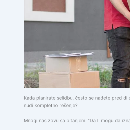
Kada planirate selidbu, često se nađete pred dile
nudi kompletno rešenje?
Mnogi nas zovu sa pitanjem: “Da li mogu da izn