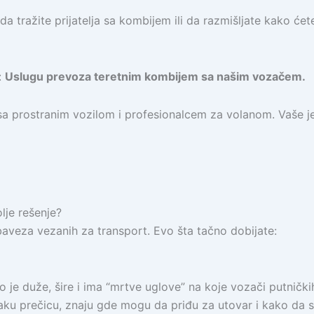
a da tražite prijatelja sa kombijem ili da razmišljate kako 
:
Uslugu prevoza teretnim kombijem sa našim vozačem.
sa prostranim vozilom i profesionalcem za volanom. Vaše je
lje rešenje?
baveza vezanih za transport. Evo šta tačno dobijate:
 je duže, šire i ima “mrtve uglove” na koje vozači putnički
u prečicu, znaju gde mogu da priđu za utovar i kako da s