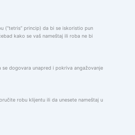
 (“tetris” princip) da bi se iskoristio pun
 ćebad kako se vaš nameštaj ili roba ne bi
na se dogovara unapred i pokriva angažovanje
učite robu klijentu ili da unesete nameštaj u