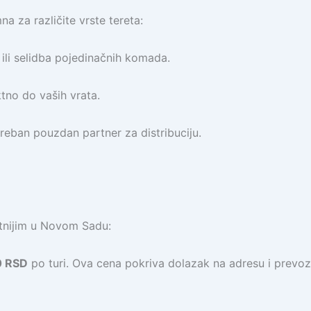
a za različite vrste tereta:
ili selidba pojedinačnih komada.
tno do vaših vrata.
reban pouzdan partner za distribuciju.
tnijim u Novom Sadu:
0 RSD
po turi. Ova cena pokriva dolazak na adresu i prevoz