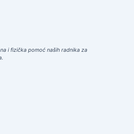
a i fizička pomoć naših radnika za
a.