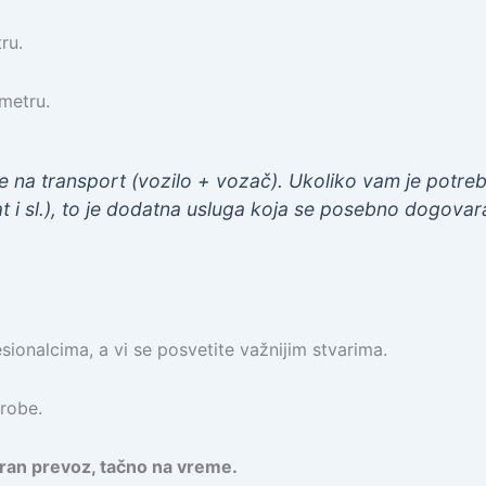
ru.
metru.
a transport (vozilo + vozač). Ukoliko vam je potrebn
at i sl.), to je dodatna usluga koja se posebno dogovar
sionalcima, a vi se posvetite važnijim stvarima.
 robe.
ran prevoz, tačno na vreme.