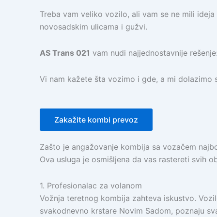
Treba vam veliko vozilo, ali vam se ne mili idej
novosadskim ulicama i gužvi.
AS Trans 021
vam nudi najjednostavnije rešenje
Vi nam kažete šta vozimo i gde, a mi dolazimo 
Zakažite kombi prevoz
Zašto je angažovanje kombija sa vozačem najbo
Ova usluga je osmišljena da vas rastereti svih o
1. Profesionalac za volanom
Vožnja teretnog kombija zahteva iskustvo. Vozilo
svakodnevno krstare Novim Sadom, poznaju svak