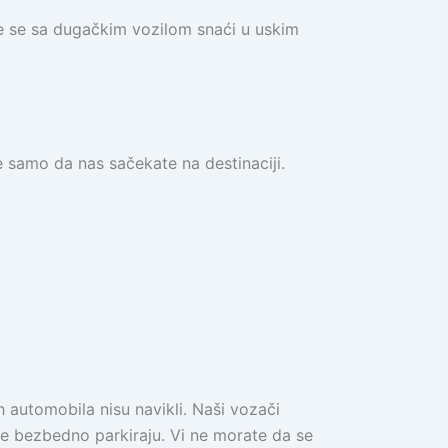
ćete se sa dugačkim vozilom snaći u uskim
 samo da nas sačekate na destinaciji.
h automobila nisu navikli. Naši vozači
e bezbedno parkiraju. Vi ne morate da se