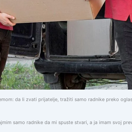
mom: da li zvati prijatelje, tražiti samo radnike preko ogla
ajmim samo radnike da mi spuste stvari, a ja imam svoj pre