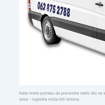
Kada imate potrebu da prevezete nešto što ne sta
sobe – logistika može biti stresna.