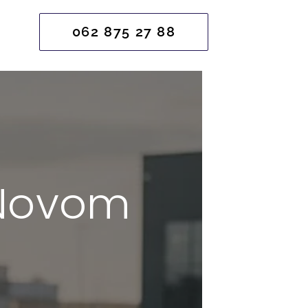
062 875 27 88
u Novom