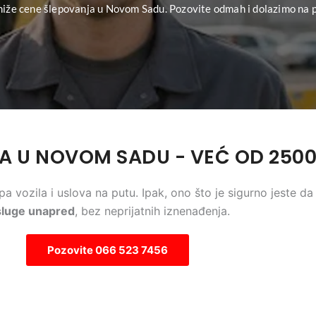
niže cene šlepovanja u Novom Sadu. Pozovite odmah i dolazimo na 
A U NOVOM SADU - VEĆ OD 250
a vozila i uslova na putu. Ipak, ono što je sigurno jeste d
sluge unapred
, bez neprijatnih iznenađenja.
Pozovite 066 523 7456