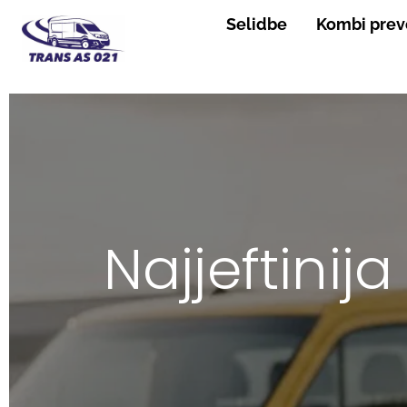
Skip
Selidbe
Kombi prev
to
content
Najjeftini
Brz