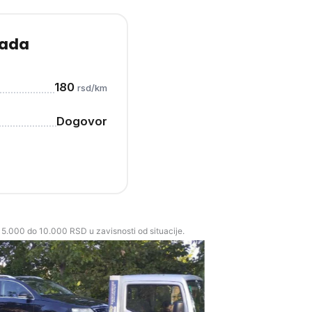
Sada
180
rsd/km
Dogovor
5.000 do 10.000 RSD u zavisnosti od situacije.