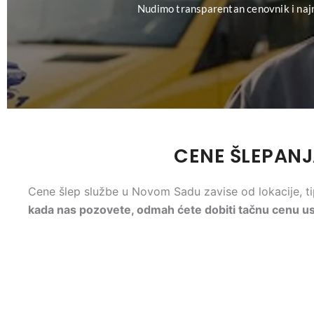
Nudimo transparentan cenovnik i naj
CENE ŠLEPANJ
Cene šlep službe u Novom Sadu zavise od lokacije, tip
kada nas pozovete, odmah ćete dobiti tačnu cenu u