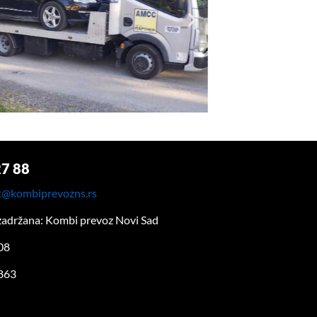
27 88
t@kombiprevozns.rs
zadržana: Kombi prevoz Novi Sad
08
863