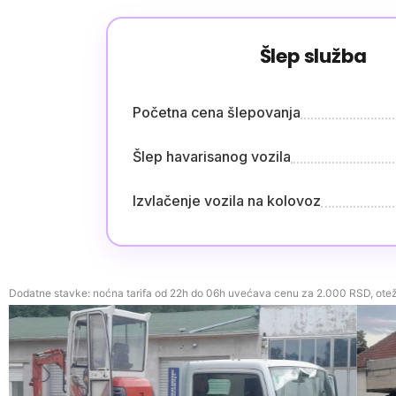
Šlep služba
Početna cena šlepovanja
Šlep havarisanog vozila
Izvlačenje vozila na kolovoz
Dodatne stavke: noćna tarifa od 22h do 06h uvećava cenu za 2.000 RSD, oteža