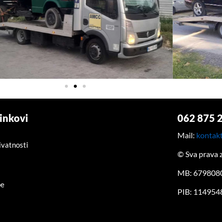
linkovi
062 875 
Mail:
kontak
ivatnosti
© Sva prava 
MB: 679808
be
PIB: 114954