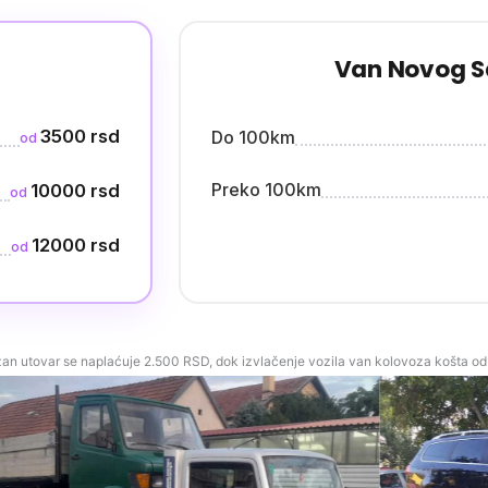
Van Novog 
3500 rsd
Do 100km
od
Preko 100km
10000 rsd
od
12000 rsd
od
n utovar se naplaćuje 2.500 RSD, dok izvlačenje vozila van kolovoza košta od 