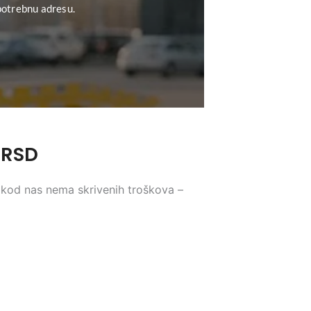
potrebnu adresu.
0RSD
a kod nas nema skrivenih troškova –