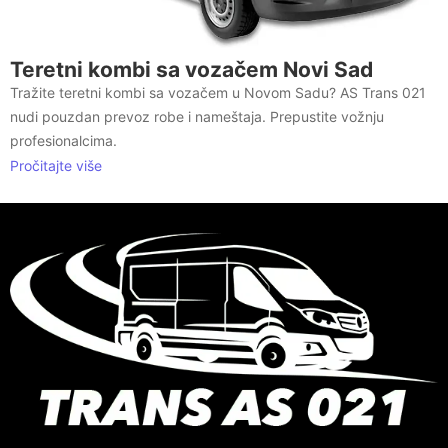
Teretni kombi sa vozačem Novi Sad
Tražite teretni kombi sa vozačem u Novom Sadu? AS Trans 021
nudi pouzdan prevoz robe i nameštaja. Prepustite vožnju
profesionalcima.
Pročitajte više