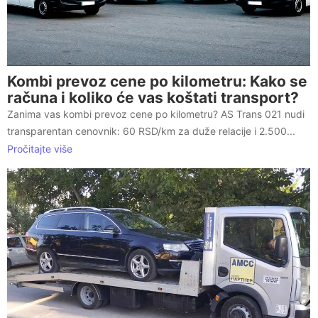
Kombi prevoz cene po kilometru: Kako se
računa i koliko će vas koštati transport?
Zanima vas kombi prevoz cene po kilometru? AS Trans 021 nudi
transparentan cenovnik: 60 RSD/km za duže relacije i 2.500...
Pročitajte više