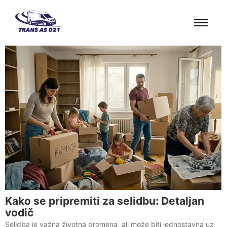
Skip
to
content
Kako se pripremiti za selidbu: Detaljan
vodič
Selidba je važna životna promena, ali može biti jednostavna uz