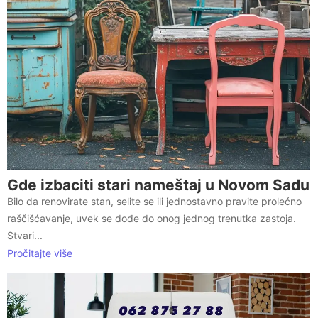
Gde izbaciti stari nameštaj u Novom Sadu
Bilo da renovirate stan, selite se ili jednostavno pravite prolećno
raščišćavanje, uvek se dođe do onog jednog trenutka zastoja.
Stvari...
Pročitajte više