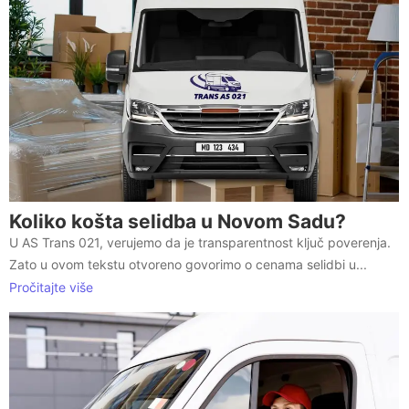
Koliko košta selidba u Novom Sadu?
U AS Trans 021, verujemo da je transparentnost ključ poverenja.
Zato u ovom tekstu otvoreno govorimo o cenama selidbi u...
Pročitajte više