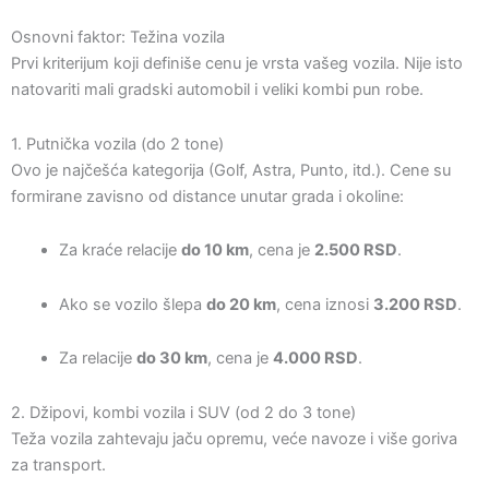
Osnovni faktor: Težina vozila
Prvi kriterijum koji definiše cenu je vrsta vašeg vozila. Nije isto
natovariti mali gradski automobil i veliki kombi pun robe.
1. Putnička vozila (do 2 tone)
Ovo je najčešća kategorija (Golf, Astra, Punto, itd.). Cene su
formirane zavisno od distance unutar grada i okoline:
Za kraće relacije
do 10 km
, cena je
2.500 RSD
.
Ako se vozilo šlepa
do 20 km
, cena iznosi
3.200 RSD
.
Za relacije
do 30 km
, cena je
4.000 RSD
.
2. Džipovi, kombi vozila i SUV (od 2 do 3 tone)
Teža vozila zahtevaju jaču opremu, veće navoze i više goriva
za transport.