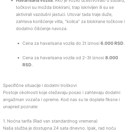
Havarisana vozila:
Ako je vozilo učestvovalo u sudaru,
točkovi su možda blokirani, trap iskrivljen ili su se
aktivirali vazdušni jastuci. Utovar tada traje duže,
zahteva korišćenje vitla, “kolica” za blokirane točkove i
dodatno čišćenje navoza.
Cena za havarisana vozila do 2t iznosi
6.000 RSD
.
Cena za havarisana vozila od 2-3t iznosi
8.000
RSD
.
Specifične situacije i dodatni troškovi
Postoje okolnosti koje otežavaju posao i zahtevaju dodatni
angažman vozača i opreme. Kod nas su te doplate fiksne i
unapred poznate:
1. Noćna tarifa (Rad van standardnog vremena)
Naša služba je dostupna 24 sata dnevno. Ipak, rad noću