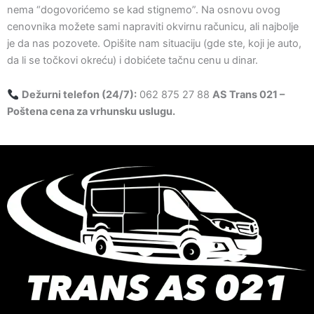
nema “dogovorićemo se kad stignemo”. Na osnovu ovog
cenovnika možete sami napraviti okvirnu računicu, ali najbolje
je da nas pozovete. Opišite nam situaciju (gde ste, koji je auto,
da li se točkovi okreću) i dobićete tačnu cenu u dinar.
Dežurni telefon (24/7):
062 875 27 88
AS Trans 021 –
Poštena cena za vrhunsku uslugu.