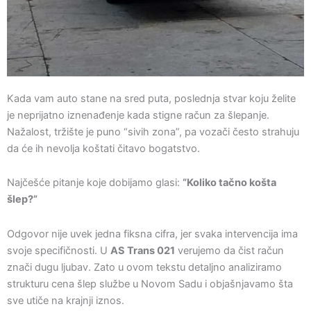
Kada vam auto stane na sred puta, poslednja stvar koju želite
je neprijatno iznenađenje kada stigne račun za šlepanje.
Nažalost, tržište je puno “sivih zona”, pa vozači često strahuju
da će ih nevolja koštati čitavo bogatstvo.
Najčešće pitanje koje dobijamo glasi:
“Koliko tačno košta
šlep?”
Odgovor nije uvek jedna fiksna cifra, jer svaka intervencija ima
svoje specifičnosti. U
AS Trans 021
verujemo da čist račun
znači dugu ljubav. Zato u ovom tekstu detaljno analiziramo
strukturu cena šlep službe u Novom Sadu i objašnjavamo šta
sve utiče na krajnji iznos.