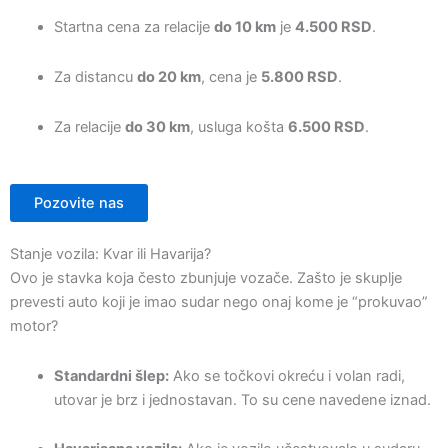
Startna cena za relacije
do 10 km
je
4.500 RSD
.
Za distancu
do 20 km
, cena je
5.800 RSD
.
Za relacije
do 30 km
, usluga košta
6.500 RSD
.
Pozovite nas
Stanje vozila: Kvar ili Havarija?
Ovo je stavka koja često zbunjuje vozače. Zašto je skuplje
prevesti auto koji je imao sudar nego onaj kome je “prokuvao”
motor?
Standardni šlep:
Ako se točkovi okreću i volan radi,
utovar je brz i jednostavan. To su cene navedene iznad.