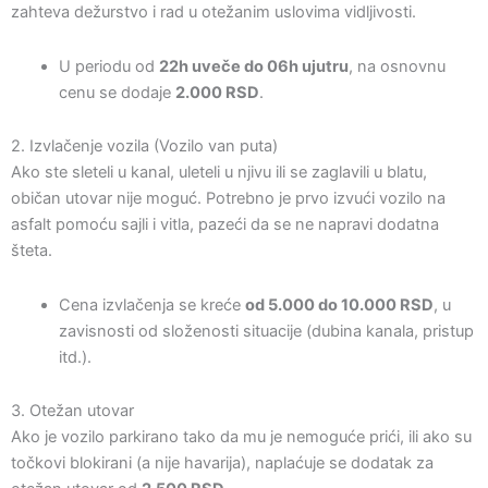
zahteva dežurstvo i rad u otežanim uslovima vidljivosti.
U periodu od
22h uveče do 06h ujutru
, na osnovnu
cenu se dodaje
2.000 RSD
.
2. Izvlačenje vozila (Vozilo van puta)
Ako ste sleteli u kanal, uleteli u njivu ili se zaglavili u blatu,
običan utovar nije moguć. Potrebno je prvo izvući vozilo na
asfalt pomoću sajli i vitla, pazeći da se ne napravi dodatna
šteta.
Cena izvlačenja se kreće
od 5.000 do 10.000 RSD
, u
zavisnosti od složenosti situacije (dubina kanala, pristup
itd.).
3. Otežan utovar
Ako je vozilo parkirano tako da mu je nemoguće prići, ili ako su
točkovi blokirani (a nije havarija), naplaćuje se dodatak za