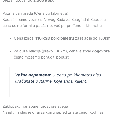
otežan utovar od
2.500 RSD
.
Vožnja van grada (Cena po kilometru)
Kada šlepamo vozilo iz Novog Sada za Beograd ili Suboticu,
cena se ne formira paušalno, već po pređenom kilometru.
Cena iznosi
110 RSD po kilometru
za relacije do 100km.
Za duže relacije (preko 100km), cena je stvar
dogovora
i
često možemo ponuditi popust.
Važna napomena:
U cenu po kilometru nisu
uračunate putarine, koje snosi klijent.
Zaključak: Transparentnost pre svega
Najjeftiniji šlep je onaj za koji unapred znate cenu. Kod nas